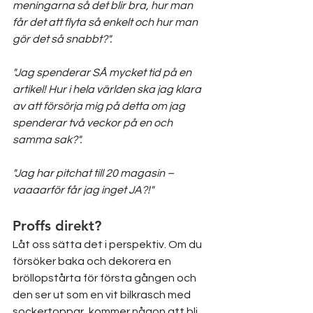
meningarna så det blir bra, hur man 
får det att flyta så enkelt och hur man 
gör det så snabbt?". 
"Jag spenderar SÅ mycket tid på en 
artikel! Hur i hela världen ska jag klara 
av att försörja mig på detta om jag 
spenderar två veckor på en och 
samma sak?". 
"Jag har pitchat till 20 magasin – 
vaaaarför får jag inget JA?!"
Proffs direkt?
Låt oss sätta det i perspektiv. Om du 
försöker baka och dekorera en 
bröllopstårta för första gången och 
den ser ut som en vit bilkrasch med 
sockertoppar, kommer någon att bli 