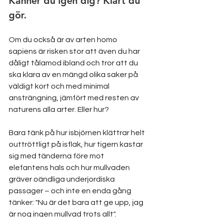
Känner du igen dig? Klart du 
gör.
Om du också är av arten homo 
sapiens är risken stor att även du har 
dåligt tålamod ibland och tror att du 
ska klara av en mängd olika saker på 
väldigt kort och med minimal 
ansträngning, jämfört med resten av 
naturens alla arter. Eller hur?
Bara tänk på hur isbjörnen klättrar helt 
outtröttligt på isflak, hur tigern kastar 
sig med tänderna före mot 
elefantens hals och hur mullvaden 
gräver oändliga underjordiska 
passager – och inte en enda gång 
tänker: "Nu är det bara att ge upp, jag 
är nog ingen mullvad trots allt".