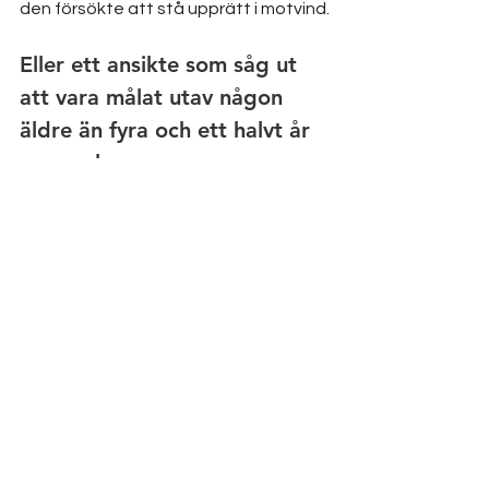
den försökte att stå upprätt i motvind.
Eller ett ansikte som såg ut 
att vara målat utav någon 
äldre än fyra och ett halvt år 
gammal.
Men gjorde du det? Nix. 
Varför? För att det inte var tillräckligt 
viktigt för dig. Du brydde dig inte, helt 
enkelt. Du ville hellre använda tiden till 
annat. 
Priset man får betala
Hade det varit enkelt och jag hade 
tecknat vackra ballerinor, landskap 