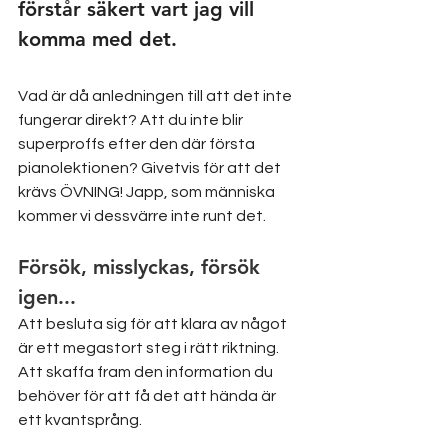
förstår säkert vart jag vill 
komma med det.
Vad är då anledningen till att det inte 
fungerar direkt? Att du inte blir 
superproffs efter den där första 
pianolektionen? Givetvis för att det 
krävs ÖVNING! Japp, som människa 
kommer vi dessvärre inte runt det. 
Försök, misslyckas, försök 
igen...
Att besluta sig för att klara av något 
är ett megastort steg i rätt riktning. 
Att skaffa fram den information du 
behöver för att få det att hända är 
ett kvantsprång. 