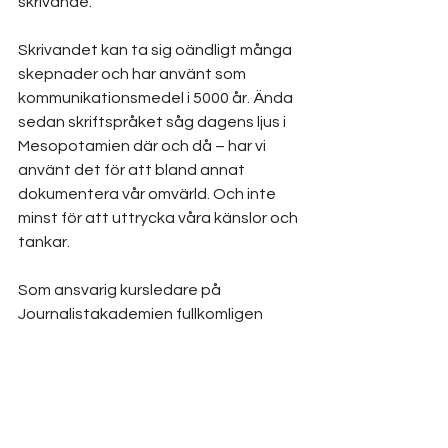
skrivande.
Skrivandet kan ta sig oändligt många 
skepnader och har använt som 
kommunikationsmedel i 5000 år. Ända 
sedan skriftspråket såg dagens ljus i 
Mesopotamien där och då – har vi 
använt det för att bland annat 
dokumentera vår omvärld. Och inte 
minst för att uttrycka våra känslor och 
tankar. 
Som ansvarig kursledare på 
Journalistakademien fullkomligen 
älskar jag det skrivna språket. Och jag 
älskar att se våra studenter utvecklas.
Hos oss är ingen för gammal. Aldrig 
någon för gammal för att skriva (eller 