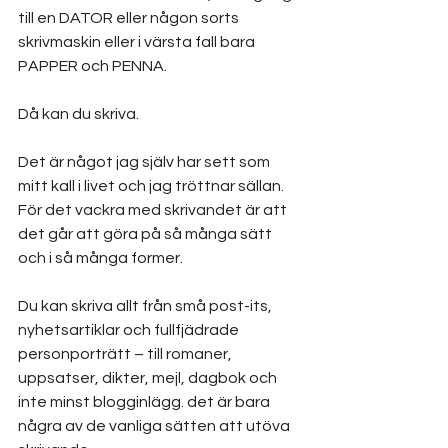
till en DATOR eller någon sorts 
skrivmaskin eller i värsta fall bara 
PAPPER och PENNA. 
Då kan du skriva. 
Det är något jag själv har sett som 
mitt kall i livet och jag tröttnar sällan. 
För det vackra med skrivandet är att 
det går att göra på så många sätt 
och i så många former.
Du kan skriva allt från små post-its, 
nyhetsartiklar och fullfjädrade 
personporträtt – till romaner, 
uppsatser, dikter, mejl, dagbok och 
inte minst blogginlägg. det är bara 
några av de vanliga sätten att utöva 