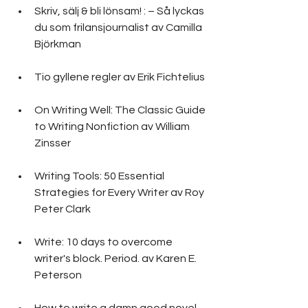
Skriv, sälj & bli lönsam! : – Så lyckas 
du som frilansjournalist av Camilla 
Björkman
Tio gyllene regler av Erik Fichtelius
On Writing Well: The Classic Guide 
to Writing Nonfiction av William 
Zinsser
Writing Tools: 50 Essential 
Strategies for Every Writer av Roy 
Peter Clark
Write: 10 days to overcome 
writer's block. Period. av Karen E. 
Peterson
How to write a damn good novel 