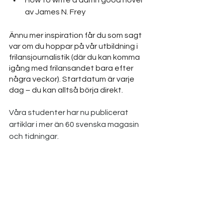
av James N. Frey
Ännu mer inspiration får du som sagt 
var om du hoppar på vår utbildning i 
frilansjournalistik (där du kan komma 
igång med frilansandet bara efter 
några veckor). Startdatum är varje 
dag – du kan alltså börja direkt. 
Våra studenter har nu publicerat 
artiklar i mer än 60 svenska magasin 
och tidningar. 
Är du näst på tur? :-) 
Goda vibbar från Lotta & team 
Journalistakademien