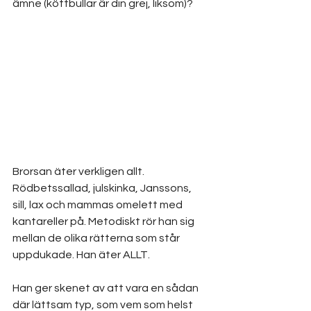
ämne (köttbullar är din grej, liksom)?
Brorsan äter verkligen allt. 
Rödbetssallad, julskinka, Janssons, 
sill, lax och mammas omelett med 
kantareller på. Metodiskt rör han sig 
mellan de olika rätterna som står 
uppdukade. Han äter ALLT.
Han ger skenet av att vara en sådan 
där lättsam typ, som vem som helst 