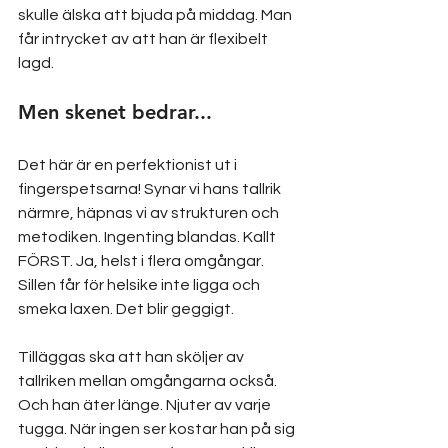
skulle älska att bjuda på middag. Man 
får intrycket av att han är flexibelt 
lagd. 
Men skenet bedrar... 
Det här är en perfektionist ut i 
fingerspetsarna! Synar vi hans tallrik 
närmre, häpnas vi av strukturen och 
metodiken. Ingenting blandas. Kallt 
FÖRST. Ja, helst i flera omgångar. 
Sillen får för helsike inte ligga och 
smeka laxen. Det blir geggigt.
Tilläggas ska att han sköljer av 
tallriken mellan omgångarna också. 
Och han äter länge. Njuter av varje 
tugga. När ingen ser kostar han på sig 