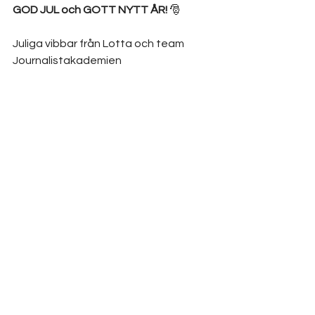
GOD JUL och GOTT NYTT ÅR! 
🎅
Juliga vibbar från Lotta och team 
Journalistakademien
Lust att manifestera skrivdrömmen på 
riktigt? 
Låt 2024 bli ditt skrivår – och utbilda 
dig till frilansjournalist hos oss!
⭐ Skriv om ämnen DU tycker är 
spännande för de magasin du gillar. 
⭐ Få friheten att jobba var som helst, 
när som helst. 