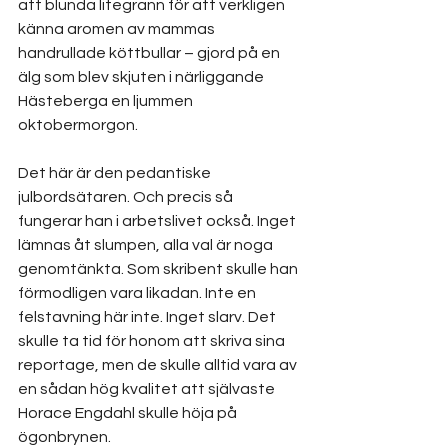
att blunda litegrann för att verkligen 
känna aromen av mammas 
handrullade köttbullar – gjord på en 
älg som blev skjuten i närliggande 
Hästeberga en ljummen 
oktobermorgon.
Det här är den pedantiske 
julbordsätaren. Och precis så 
fungerar han i arbetslivet också. Inget 
lämnas åt slumpen, alla val är noga 
genomtänkta. Som skribent skulle han 
förmodligen vara likadan. Inte en 
felstavning här inte. Inget slarv. Det 
skulle ta tid för honom att skriva sina 
reportage, men de skulle alltid vara av 
en sådan hög kvalitet att självaste 
Horace Engdahl skulle höja på 
ögonbrynen.