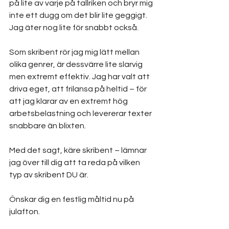
på lite av varje på tallriken och bryr mig 
inte ett dugg om det blir lite geggigt. 
Jag äter nog lite för snabbt också.
Som skribent rör jag mig lätt mellan 
olika genrer, är dessvärre lite slarvig 
men extremt effektiv. Jag har valt att 
driva eget, att frilansa på heltid – för 
att jag klarar av en extremt hög 
arbetsbelastning och levererar texter 
snabbare än blixten.
Med det sagt, käre skribent – lämnar 
jag över till dig att ta reda på vilken 
typ av skribent DU är. 
Önskar dig en festlig måltid nu på 
julafton.