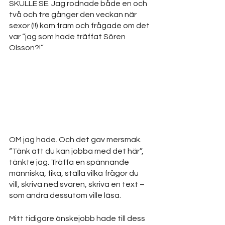
SKULLE SE. Jag rodnade både en och 
två och tre gånger den veckan när 
sexor (!!) kom fram och frågade om det 
var “jag som hade träffat Sören 
Olsson?!” 
OM jag hade. Och det gav mersmak. 
“Tänk att du kan jobba med det här”, 
tänkte jag. Träffa en spännande 
människa, fika, ställa vilka frågor du 
vill, skriva ned svaren, skriva en text – 
som andra dessutom ville läsa.
Mitt tidigare önskejobb hade till dess 