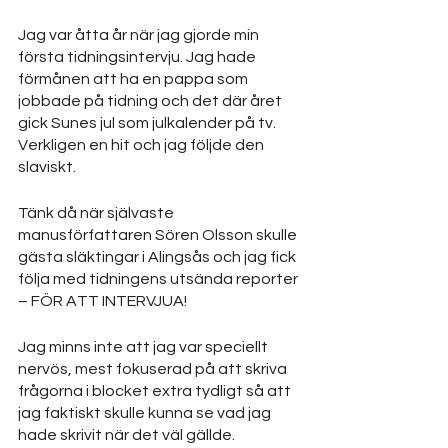
Jag var åtta år när jag gjorde min 
första tidningsintervju. Jag hade 
förmånen att ha en pappa som 
jobbade på tidning och det där året 
gick Sunes jul som julkalender på tv. 
Verkligen en hit och jag följde den 
slaviskt. 
Tänk då när självaste 
manusförfattaren Sören Olsson skulle 
gästa släktingar i Alingsås och jag fick 
följa med tidningens utsända reporter 
– FÖR ATT INTERVJUA!
Jag minns inte att jag var speciellt 
nervös, mest fokuserad på att skriva 
frågorna i blocket extra tydligt så att 
jag faktiskt skulle kunna se vad jag 
hade skrivit när det väl gällde.