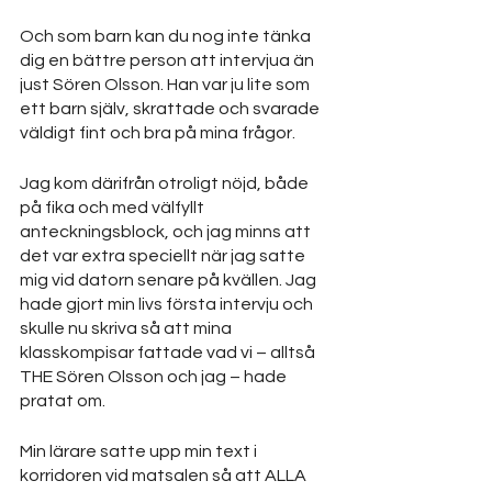
Och som barn kan du nog inte tänka 
dig en bättre person att intervjua än 
just Sören Olsson. Han var ju lite som 
ett barn själv, skrattade och svarade 
väldigt fint och bra på mina frågor.
Jag kom därifrån otroligt nöjd, både 
på fika och med välfyllt 
anteckningsblock, och jag minns att 
det var extra speciellt när jag satte 
mig vid datorn senare på kvällen. Jag 
hade gjort min livs första intervju och 
skulle nu skriva så att mina 
klasskompisar fattade vad vi – alltså 
THE Sören Olsson och jag – hade 
pratat om. 
Min lärare satte upp min text i 
korridoren vid matsalen så att ALLA 