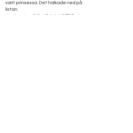
varit prinsessa. Det halkade ned på 
listan.
Nu skrev jag: “JO-UR-NA-LIST”. Det var 
så jag tänkte för att memorera det 
där drömyrket. Så svårstavat.
Men drömmen blev sann!
Goda vibbar från Maja-Stina och team 
Journalistakademien 
PS. Klicka här för att b
oka ett samtal 
med oss om du är intresserad av vår 
utbildning.
Kommentarer