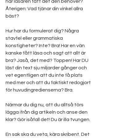
har läsaren fått det den behöver? 
Återigen: Vad tjänar din vinkel allra 
bäst?
Hur har du formulerat dig? Några 
stavfel eller grammatiska 
konstigheter? Inte? Bra! Har en vän 
kanske fått läsa och sagt att allt är 
bra? Jaså, det med? Toppen! Har DU 
läst din text sju miljarder gånger och 
vet egentligen att du inte få plats 
med mer och att du faktiskt redogjort 
för huvudingredienserna? Bra. 
Närmar du dig nu, att du alltså törs 
lägga ifrån dig artikeln och anse den 
klar? Gör isåfall det! Du är illa tvungen.
En sak ska du veta, kära skribent. Det 