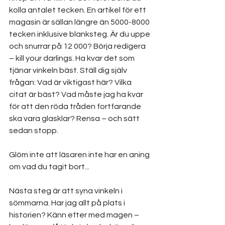
kolla antalet tecken. En artikel för ett 
magasin är sällan längre än 5000-8000 
tecken inklusive blanksteg. Är du uppe 
och snurrar på 12 000? Börja redigera 
– kill your darlings. Ha kvar det som 
tjänar vinkeln bäst. Ställ dig själv 
frågan: Vad är viktigast här? Vilka 
citat är bäst? Vad måste jag ha kvar 
för att den röda tråden fortfarande 
ska vara glasklar? Rensa – och sätt 
sedan stopp.
Glöm inte att läsaren inte har en aning 
om vad du tagit bort...
Nästa steg är att syna vinkeln i 
sömmarna. Har jag allt på plats i 
historien? Känn efter med magen – 