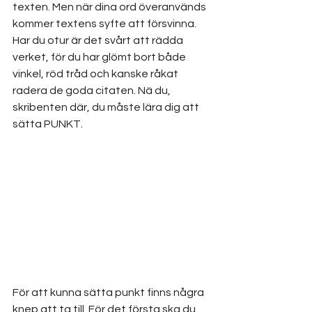
texten. Men när dina ord överanvänds 
kommer textens syfte att försvinna. 
Har du otur är det svårt att rädda 
verket, för du har glömt bort både 
vinkel, röd tråd och kanske råkat 
radera de goda citaten. Nä du, 
skribenten där, du måste lära dig att 
sätta PUNKT.
För att kunna sätta punkt finns några 
knep att ta till. För det första ska du 