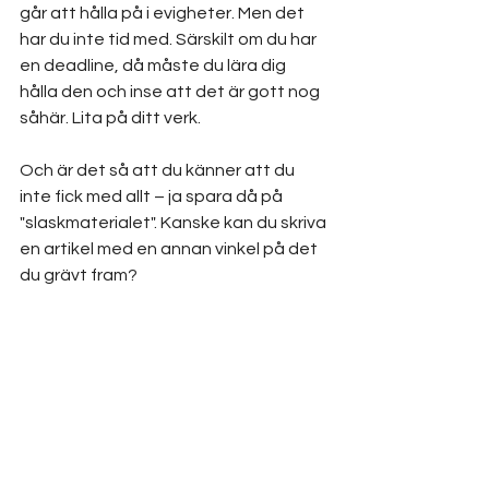
går att hålla på i evigheter. Men det 
har du inte tid med. Särskilt om du har 
en deadline, då måste du lära dig 
hålla den och inse att det är gott nog  
såhär. Lita på ditt verk. 
Och är det så att du känner att du 
inte fick med allt – ja spara då på 
"slaskmaterialet". Kanske kan du skriva 
en artikel med en annan vinkel på det 
du grävt fram?
Hoppas att denna vägledning gjorde 
dig klokare!
Goda vibbar Lotta och team 
Journalistakademien