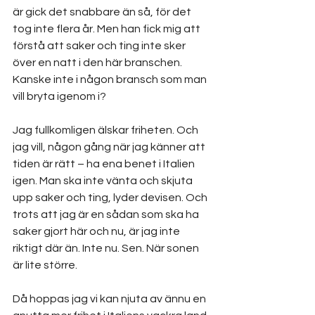
är gick det snabbare än så, för det 
tog inte flera år. Men han fick mig att 
förstå att saker och ting inte sker 
över en natt i den här branschen. 
Kanske inte i någon bransch som man 
vill bryta igenom i?
Jag fullkomligen älskar friheten. Och 
jag vill, någon gång när jag känner att 
tiden är rätt – ha ena benet i Italien 
igen. Man ska inte vänta och skjuta 
upp saker och ting, lyder devisen. Och 
trots att jag är en sådan som ska ha 
saker gjort här och nu, är jag inte 
riktigt där än. Inte nu. Sen. När sonen 
är lite större.
Då hoppas jag vi kan njuta av ännu en 