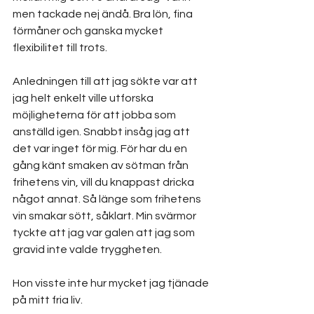
men tackade nej ändå. Bra lön, fina 
förmåner och ganska mycket 
flexibilitet till trots.
Anledningen till att jag sökte var att 
jag helt enkelt ville utforska 
möjligheterna för att jobba som 
anställd igen. Snabbt insåg jag att 
det var inget för mig. För har du en 
gång känt smaken av sötman från 
frihetens vin, vill du knappast dricka 
något annat. Så länge som frihetens 
vin smakar sött, såklart. Min svärmor 
tyckte att jag var galen att jag som 
gravid inte valde tryggheten. 
Hon visste inte hur mycket jag tjänade 
på mitt fria liv.