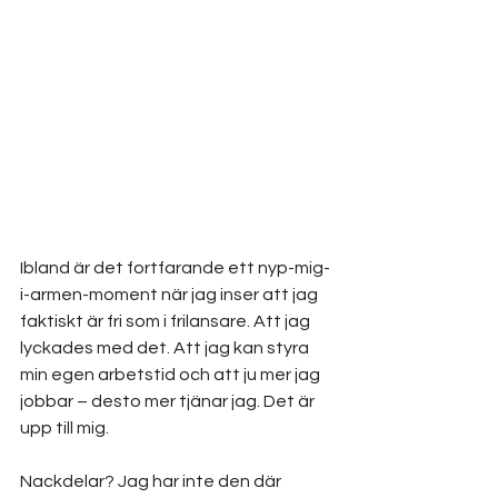
Ibland är det fortfarande ett nyp-mig-
i-armen-moment när jag inser att jag 
faktiskt är fri som i frilansare. Att jag 
lyckades med det. Att jag kan styra 
min egen arbetstid och att ju mer jag 
jobbar – desto mer tjänar jag. Det är 
upp till mig.
Nackdelar? Jag har inte den där 