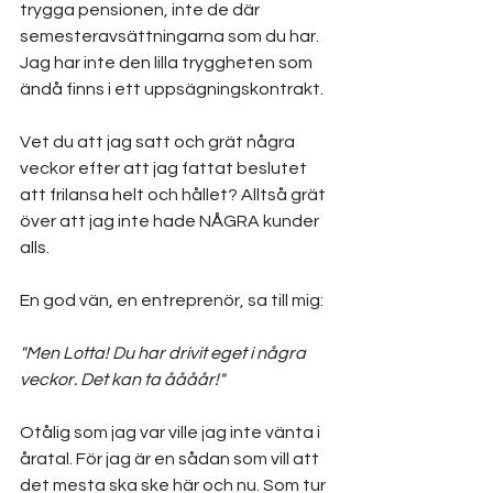
trygga pensionen, inte de där 
semesteravsättningarna som du har. 
Jag har inte den lilla tryggheten som 
ändå finns i ett uppsägningskontrakt.
Vet du att jag satt och grät några 
veckor efter att jag fattat beslutet 
att frilansa helt och hållet? Alltså grät 
över att jag inte hade NÅGRA kunder 
alls.
En god vän, en entreprenör, sa till mig:
"Men Lotta! Du har drivit eget i några 
veckor. Det kan ta åååår!"
Otålig som jag var ville jag inte vänta i 
åratal. För jag är en sådan som vill att 
det mesta ska ske här och nu. Som tur 