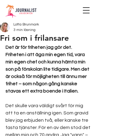
Lotta Brunmark
3 min läsning
Fri som i frilansare
Det är för friheten jag gör det. 
Friheten i att äga min egen tid, vara 
min egen chef och kunna hämta min 
son på förskolan lite tidigare. Men det 
är också för möjligheten till ännu mer 
frihet – som någon gång kanske 
stavas ett extra boende i Italien.
Det skulle vara väldigt svårt för mig 
att ta en anställning igen. Som gravid 
blev jag erbjuden två, eller kanske tre 
fasta tjänster. För en av dem stod det 
mellan mig och 70 andra. Jag "vann" – 