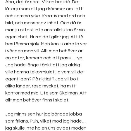
Aha, det är sant. Vilken bra idé. Det 
låter ju som allt jag drömmer om i ett 
och samma yrke. Kreativ med ord och 
bild, och massor av frihet. Och då är 
man ju oftast inte anställd utan är sin 
egen chef.  Hurra det gillar jag. Att få 
bestämma själv. Man kan ju arbeta var 
i världen man vill. Allt man behöver är 
en dator, kamera och ett pass ... typ. 
Jag hade länge tänkt att jag aldrig 
ville hamna i ekorrhjulet, ja vem vill det 
egentligen? På riktigt? Jag vill bo i 
olika länder, resa mycket, ha mitt 
kontor med mig. Lite som Skalman. Att 
allt man behöver finns i skalet.
Jag minns sen hur jag började jobba 
som frilans. Puh, vilket mod jag hade… 
jag skulle inte ha en uns av det modet 