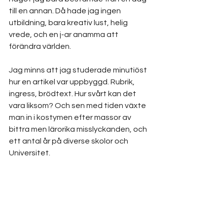
till en annan. Då hade jag ingen 
utbildning, bara kreativ lust, helig 
vrede, och en j-ar anamma att 
förändra världen.  
Jag minns att jag studerade minutiöst 
hur en artikel var uppbyggd. Rubrik, 
ingress, brödtext. Hur svårt kan det 
vara liksom? Och sen med tiden växte 
man in i kostymen efter massor av 
bittra men lärorika misslyckanden, och 
ett antal år på diverse skolor och 
Universitet.
Några år har gått sedan dess. Jag 
bestämde mig även för ett par år 
sedan, att plugga till ett nytt yrke. Till 
diakon, som jag nu också arbetar som. 