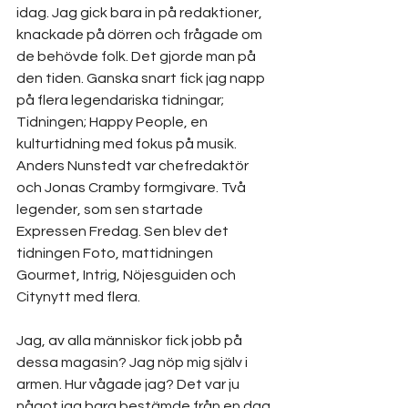
idag. Jag gick bara in på redaktioner, 
knackade på dörren och frågade om 
de behövde folk. Det gjorde man på 
den tiden. Ganska snart fick jag napp 
på flera legendariska tidningar; 
Tidningen; Happy People, en 
kulturtidning med fokus på musik. 
Anders Nunstedt var chefredaktör 
och Jonas Cramby formgivare. Två 
legender, som sen startade 
Expressen Fredag. Sen blev det 
tidningen Foto, mattidningen 
Gourmet, Intrig, Nöjesguiden och 
Citynytt med flera.
Jag, av alla människor fick jobb på 
dessa magasin? Jag nöp mig själv i 
armen. Hur vågade jag? Det var ju 
något jag bara bestämde från en dag 