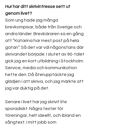
Hur har ditt skrivintresse sett ut 
genom livet?
Som ung hade jag många 
brevkompisar, både från Sverige och 
andra länder. Brevbäraren sa en gång 
att ”Katarina har mest post på hela 
gatan”. Så det var väl någonstans där 
skrivandet började. I slutet av 90-talet 
gick jag en kort utbildning i Stockholm. 
Service, media och kommunikation 
hette den. Då återupptäckte jag 
glädjen i att skriva, och jag märkte att 
jag var duktig på det.
Senare i livet har jag skrivit lite 
sporadiskt. Några texter för 
föreningar, helt ideellt, och ibland en 
sångtext. I mitt jobb som 