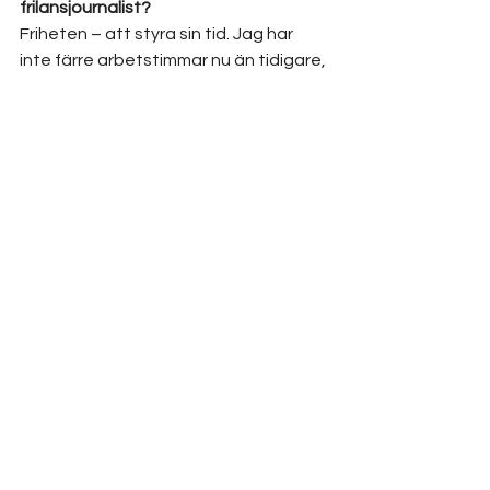
frilansjournalist?
Friheten – att styra sin tid. Jag har 
inte färre arbetstimmar nu än tidigare, 
men jag väljer själv när jag vill jobba. 
Det handlar om både frihet och 
ansvar. Jag är min egen arbetsledare.
Och jag kan välja var jag vill ha dagens 
arbetsplats. Det varierar mellan 
hemmakontoret, reklambyrån, 
trädgården, ute i naturen eller på 
annan ort. Flexibiliteten – jag älskar 
den.
Vad är det svåraste?
Att sälja är en arbetsuppgift som är 
ganska svår. Den kräver att jag tror på 
mig själv och min idé, tid och massor 
av tålamod.