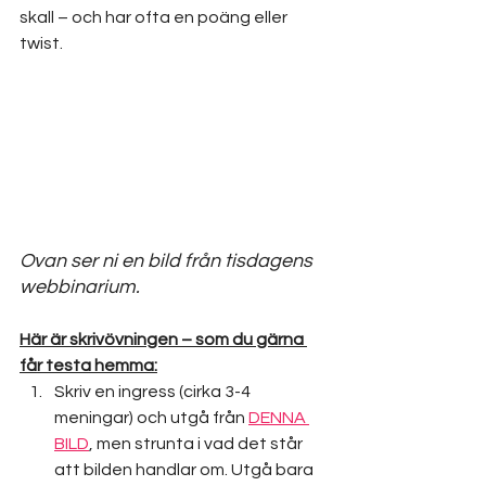
skall – och har ofta en poäng eller 
twist.
Ovan ser ni en bild från tisdagens 
webbinarium.
Här är skrivövningen – som du gärna 
får testa hemma:
Skriv en ingress (cirka 3-4 
meningar) och utgå från 
DENNA 
BILD
, men strunta i vad det står 
att bilden handlar om. Utgå bara 