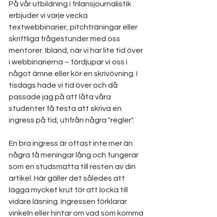
På vår utbildning i frilansjournalistik 
erbjuder vi varje vecka 
textwebbinarier, pitchträningar eller 
skriftliga frågestunder med oss 
mentorer. Ibland, när vi har lite tid över 
i webbinarierna – fördjupar vi oss i 
något ämne eller kör en skrivövning. I 
tisdags hade vi tid över och då 
passade jag på att låta våra 
studenter få testa att skriva en 
ingress på tid, utifrån några "regler". 
En bra ingress är oftast inte mer än 
några få meningar lång och fungerar 
som en studsmatta till resten av din 
artikel. Här gäller det således att 
lägga mycket krut för att locka till 
vidare läsning. Ingressen förklarar 
vinkeln eller hintar om vad som komma 