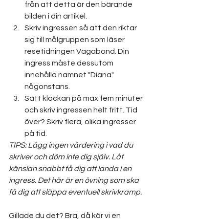
från att detta är den bärande 
bilden i din artikel.
Skriv ingressen så att den riktar 
sig till målgruppen som läser 
resetidningen Vagabond. Din 
ingress måste dessutom 
innehålla namnet "Diana" 
någonstans.
Sätt klockan på max fem minuter 
och skriv ingressen helt fritt. Tid 
över? Skriv flera, olika ingresser 
på tid.
TIPS: Lägg ingen värdering i vad du 
skriver och döm inte dig själv. Låt 
känslan snabbt få dig att landa i en 
ingress. Det här är en övning som ska 
få dig att släppa eventuell skrivkramp.
Gillade du det? Bra, då kör vi en 