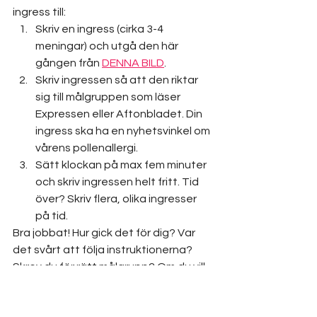
ingress till:
Skriv en ingress (cirka 3-4 
meningar) och utgå den här 
gången från 
DENNA BILD
.
Skriv ingressen så att den riktar 
sig till målgruppen som läser 
Expressen eller Aftonbladet. Din 
ingress ska ha en nyhetsvinkel om 
vårens pollenallergi.
Sätt klockan på max fem minuter 
och skriv ingressen helt fritt. Tid 
över? Skriv flera, olika ingresser 
på tid.
Bra jobbat! Hur gick det för dig? Var 
det svårt att följa instruktionerna? 
Skrev du för rätt målgrupp? Om du vill, 
testa att jobba om din ingress i lugn 
och ro genom att studera Vagabond 