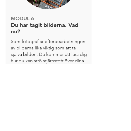
MODUL 6
Du har tagit bilderna. Vad
nu?
Som fotograf är efterbearbetningen
av bilderna lika viktig som att ta
själva bilden. Du kommer att lära dig
hur du kan strö stjärnstoft över dina
bilder så att de ser fräscha,
färgstarka och klara ut. Jeanette har
också knep för att rätta till misstag
från själva fototillfället. Vad är
egentligen skillnaden mellan
redigering och retuschering? Och
inte minst: hur ska du leverera
bilderna till redaktionen? Allt detta
får du svar på här.