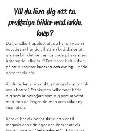
Vill du lära dig att ta
proffsiga bilder med enkla
knep?
Du har säkert upplevt att du har en vision i
huvudet av hur du vill att en bild ska se ut,
men så blir det helt annorlunda på skärmen.
Irriterande, eller hur? Det beror helt enkelt
på att du saknar
kunskap och övning –
båda
delar får du här.
Är du redan är en duktig fotograf som vill bli
ännu bättre? Fotokursen välkomnar både
dig som är nybörjare som dig som arbetat
med foto en längre tid men som söker ny
inspiration.
Kanske har du börjat skriva artiklar till
magasin och tidningar och önskar att du
kunde leverera
"hela paketet"
– både text