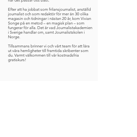
när det passar oss bäst.
Efter att ha jobbat som frilansjournalist, anställd
journalist och som redaktör för mer än 30 olika
magasin och tidningar i nästan 20 år, kom Vivian
Songe på en metod – en magisk plan – som
fungerar för alla. Det är vad Journalistakademien
i Sverige handlar om, samt Journalistskolen i
Norge.
Tillsammans brinner vi och vårt team för att lära
ut våra hemligheter till framtida skribenter som
du. Varmt välkommen till vår kostnadsfria
gratiskurs!