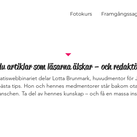
Fotokurs
Framgångssag
WEBINARINSPELNING
du artiklar som läsarna älskar – och redakt
gratiswebbinariet delar Lotta Brunmark, huvudmentor för
bästa tips. Hon och hennes medmentorer står bakom ota
ranschen. Ta del av hennes kunskap – och få en massa ins