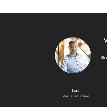
V
förp
Lars
Studievägledare