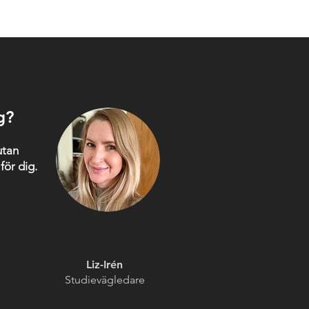
g?
utan
 för dig.
Liz-Irén
Studievägledare