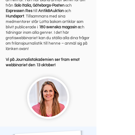
än fem år. Hon har bland annat skrivit för allt
från
Solo Italia, Göteborgs-Posten
och
Expressen Res
till
Antik&Auktion
och
Hundsport
. Tillsammans med sina
medmentorer står Lotta bakom artiklar som
blivit publicerade i
180 svenska magasin o
ch
tidningar inom alla genrer. I det här
gratiswebbinariet kan du ställa alla dina frågor
om frilansjournalistik till henne – anmäl sig på
länken ovan!
Vi på Journalistakademien ser fram emot
webbinariet den 13 oktober!