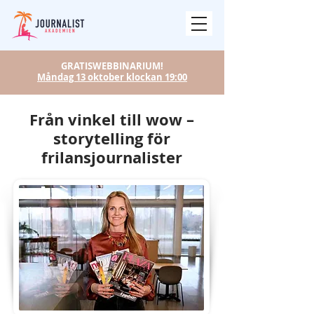
GRATISWEBBINARIUM!
Måndag 13 oktober klockan 19:00
Från vinkel till wow –
storytelling för
frilansjournalister