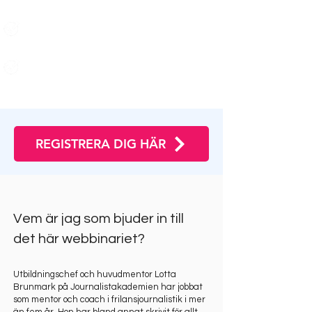
Hur du utvecklar en bra vinkel från
vardagen till en fullfjädrad berättelse
Konkreta grepp för att ge texten nerv,
driv och “wow”-faktor​
REGISTRERA DIG HÄR
Vem är jag som bjuder in till
det här webbinariet?
Utbildningschef och huvudmentor Lotta
Brunmark på Journalistakademien har jobbat
som mentor och coach i frilansjournalistik i mer