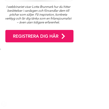
I webbinariet visar Lotta Brunmark hur du hittar
berättelser i vardagen och förvandlar dem till
pitchar som säljer. Få inspiration, konkreta
verktyg och lär dig tänka som en frilansjournalist
– även utan tidigare erfarenhet.
REGISTRERA DIG HÄR
Lär dig hitta vinklar från vardagen – som
redaktören tycker är “wow”!
Vad är det som gör att vissa idéer blir till
uppdrag, medan andra fastnar längst ner
i redaktörens inkorg? Svaret ligger i
dramaturgin och vinkeln.​
I det här webbinariet får du lära dig:
Vad dramaturgi egentligen är – och hur
den används i journalistik