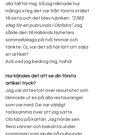
alla fall för mig. Så jag räknade hur 
många steg det var från första stället 
till sista och det blev rubriken: 
”2365 
steg för en pubrunda i Olofsbo”. 
Jag 
sålde den till Hallands Nyheters 
sommarbilaga på två timmar och 
tänkte: Oj, var det så här lätt att sälja 
en artikel? 
Ack vad jag bedrog mig, haha!
Hur kändes det att se din första 
artikel i tryck?
Jag var jättestolt över resultatet och 
lämnade ut ex på alla restauranger 
som var med. De var väldigt 
tacksamma över att jag satte 
Olofsbo på kartan. Jag hörde sen 
flera vänner och bekanta under 
sommaren som skulle på pubrunda, 