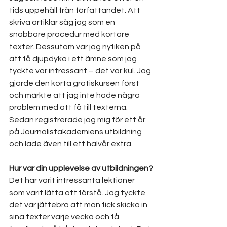
tids uppehåll från författandet. Att 
skriva artiklar såg jag som en 
snabbare procedur med kortare 
texter. Dessutom var jag nyfiken på 
att få djupdyka i ett ämne som jag 
tyckte var intressant – det var kul. Jag 
gjorde den korta gratiskursen först 
och märkte att jag inte hade några 
problem med att få till texterna. 
Sedan registrerade jag mig för ett år 
på Journalistakademiens utbildning 
och lade även till ett halvår extra.
Hur var din upplevelse av utbildningen?
Det har varit intressanta lektioner 
som varit lätta att förstå. Jag tyckte 
det var jättebra att man fick skicka in 
sina texter varje vecka och få 