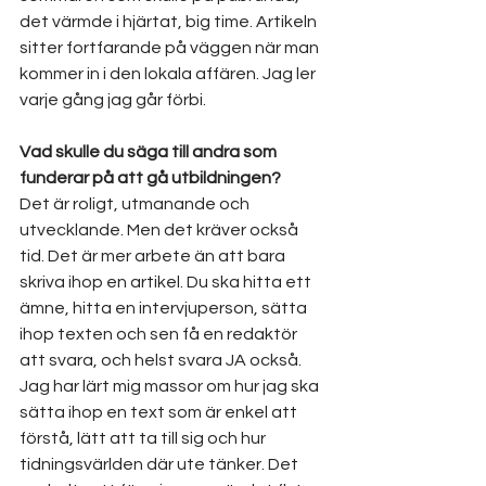
det värmde i hjärtat, big time. Artikeln 
sitter fortfarande på väggen när man 
kommer in i den lokala affären.
 Jag
 ler 
varje gång jag går förbi.
Vad skulle du säga till andra som 
funderar på att gå utbildningen?
Det är roligt, utmanande och 
utvecklande. Men det kräver också 
tid. Det är mer arbete än att bara 
skriva ihop en artikel. Du ska hitta ett 
ämne, hitta en intervjuperson, sätta 
ihop texten och sen få en redaktör 
att svara, och helst svara JA också. 
Jag har lärt mig massor om hur jag ska 
sätta ihop en text som är enkel att 
förstå, lätt att ta till sig och hur 
tidningsvärlden där ute tänker. Det 