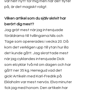
var helt nytt för mig men när det flyter 
på, är det magiskt roligt.
Vilken artikel som du själv skrivit har 
berört dig mest?
Jag grät mest när jag intervjuade 
föräldrarna till tvillingarna Nils och 
Tage som opererades i vecka 20. Då 
kom det verkligen upp till ytan hur illa 
det kunde gått. Jag skrattade mest 
när jag cyklandes intervjuade Dick 
som elcyklar två mil om dagen och har 
gått ner 35 kg. Herregud vad det 
gick! Artikeln med Karl-Fredrik på 
Eklaholm var mest nervös. Elva minuter 
fick jag med honom. Den artikeln har 
jag inte sett än, men den kommer ut i 
Allergia nu i sommar.