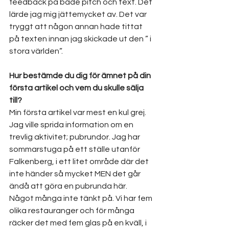
feedback på både pitch och text. Det 
lärde jag mig jättemycket av. Det var 
tryggt att någon annan hade tittat 
på texten innan jag skickade ut den ” i 
stora världen”.
Hur bestämde du dig för ämnet på din 
första artikel och vem du skulle sälja 
till?
Min första artikel var mest en kul grej. 
Jag ville sprida information om en 
trevlig aktivitet; pubrundor. Jag har 
sommarstuga på ett ställe utanför 
Falkenberg, i ett litet område där det 
inte händer så mycket MEN det går 
ändå att göra en pubrunda här. 
Något många inte tänkt på. Vi har fem 
olika restauranger och för många 
räcker det med fem glas på en kväll, i 