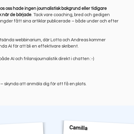
os oss hade ingen journalistisk bakgrund eller tidigare
k när de började
. Tack vare coaching, bred och gedigen
gder fått sina artiklar publicerade – både under och efter
rektsända webbinarium, där Lotta och Andreas kommer
a AI för att bli en effektivare skribent.
både AI och frilansjournalistik direkt i chatten :-)
 skynda att anmäla dig för att få en plats.