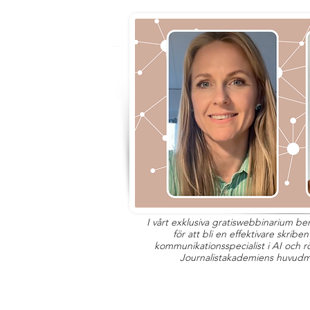
I vårt exklusiva gratiswebbinarium be
för att bli en effektivare skrib
kommunikationsspecialist i AI och r
Journalistakademiens huvudm