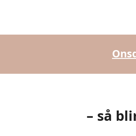
Onsd
– så bl