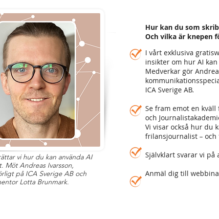
Hur kan du som skribe
Och vilka är knepen fö
I vårt exklusiva grati
insikter om hur AI kan 
Medverkar gör Andreas
kommunikationsspecial
ICA Sverige AB.
Se fram emot en kväll 
och Journalistakadem
Vi visar också hur du 
frilansjournalist – oc
Självklart svarar vi på 
rättar vi hur du kan använda AI
ent. Möt Andreas Ivarsson,
Anmäl dig till webbinar
örligt på ICA Sverige AB och
entor Lotta Brunmark.