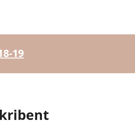
18-19
skribent