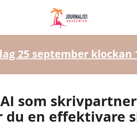
ag 25 september klockan 
AI som skrivpartner
ir du en effektivare 