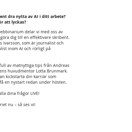
nt dra nytta av AI i ditt arbete?
r att lyckas?
swebbinarium delar vi med oss av
göra dig till en effektivare skribent.
 Ivarsson, som är journalist och
ist inom AI och rörligt på
full av matnyttiga tips från Andreas
iens huvudmentor Lotta Brunmark.
kan kickstarta din karriär som
h få en nystart redan under hösten.
alla dina frågor LIVE!
iet nu – så ses vi!